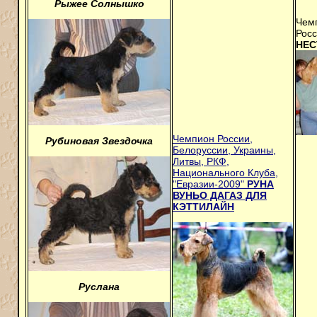
Рыжее Солнышко
Чем
Рос
НЕС
Чемпион России,
Рубиновая Звездочка
Белоруссии, Украины,
Литвы, РКФ,
Национального Клуба,
"Евразии-2009"
РУНА
ВУНЬО ДАГАЗ ДЛЯ
КЭТТИЛАЙН
Руслана