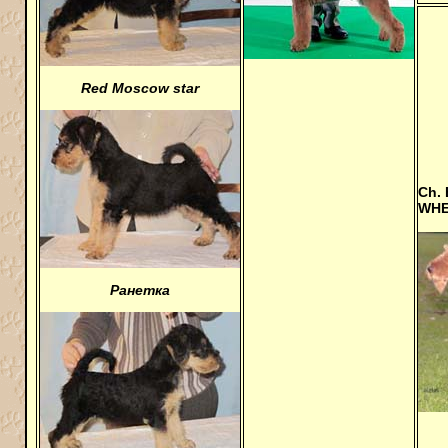
Red Moscow star
Ch.
WHE
Ранетка