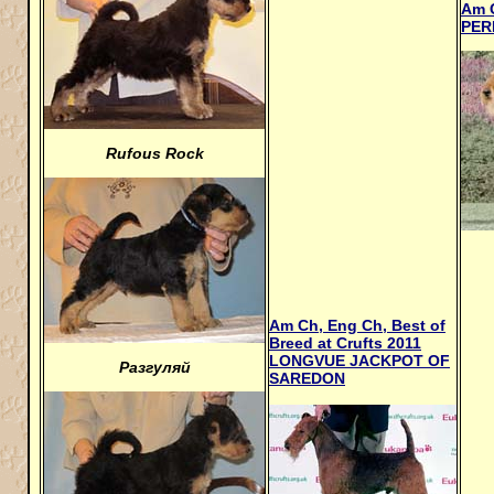
Am 
PER
Rufous Rock
Am Ch, Eng Ch, Best of
Breed at Crufts 2011
LONGVUE JACKPOT OF
Разгуляй
SAREDON