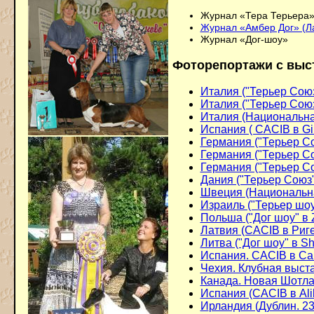
Журнал «Тера Терьера
Журнал «Амбер Дог» (Л
Журнал «Дог-шоу»
Фоторепортажи с выс
Италия ("Терьер Союз
Италия ("Терьер Союз
Италия (Национальна
Испания ( CACIB в Gi
Германия ("Терьер Со
Германия ("Терьер Со
Германия ("Терьер Со
Дания ("Терьер Союз"
Швеция (Национальна
Израиль ("Терьер шоу
Польша
("Дог шоу" в 
Латвия (CACIB в Риге
Литва ("Дог шоу" в Sh
Испания. CACIB в Са
Чехия. Клубная выста
Канада. Новая Шотла
Испания (CACIB в Ali
И
рландия (Дублин. 23