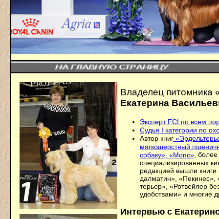
Владелец питомника
Екатерина Васильев
Эксперт FCI по всем по
Судья I категории по ох
Автор книг
«Эрдельтерье
мягкошерстный пшеничны
более 
собаку», «Мопс»,
специализированных кин
редакцией вышли книги
далматин», «Пекинес»,
терьер», «Ротвейлер бе
удобствами» и многие д
Интервью с Екатерин